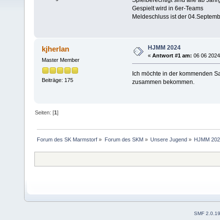
Spielberechtigt sind alle ab Jah
Gespielt wird in 6er-Teams
Meldeschluss ist der 04.Septem
HJMM 2024
kjherlan
«
Antwort #1 am:
06 06 2024
Master Member
Ich möchte in der kommenden Sa
Beiträge: 175
zusammen bekommen.
Seiten: [
1
]
Forum des SK Marmstorf
»
Forum des SKM
»
Unsere Jugend
»
HJMM 202
SMF 2.0.1