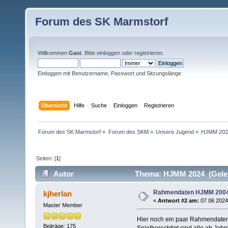
Forum des SK Marmstorf
Willkommen
Gast
. Bitte
einloggen
oder
registrieren
.
Einloggen mit Benutzername, Passwort und Sitzungslänge
Übersicht
Hilfe
Suche
Einloggen
Registrieren
Forum des SK Marmstorf
»
Forum des SKM
»
Unsere Jugend
»
HJMM 202
Seiten: [
1
]
Autor
Thema: HJMM 2024 (Geles
Rahmendaten HJMM 200
kjherlan
«
Antwort #2 am:
07 06 2024,
Master Member
Hier noch ein paar Rahmendaten
Beiträge: 175